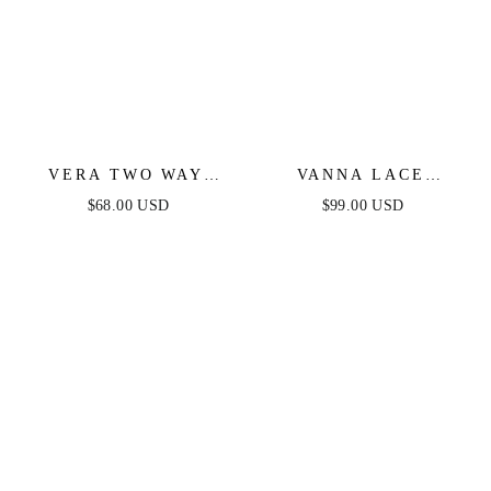
VERA TWO WAY
VANNA LACE
MINI DRESS - DEEP
TIERED MAXI DRESS
$68.00 USD
$99.00 USD
RED
- BLACK