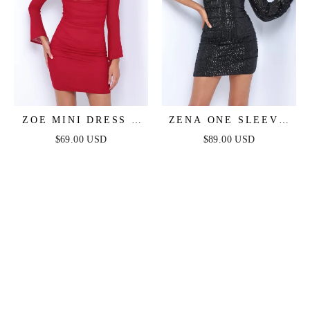
ZOE MINI DRESS -
ZENA ONE SLEEVE
DEEP RED
SEQUIN MINI DRESS
$69.00 USD
$89.00 USD
- BLACK