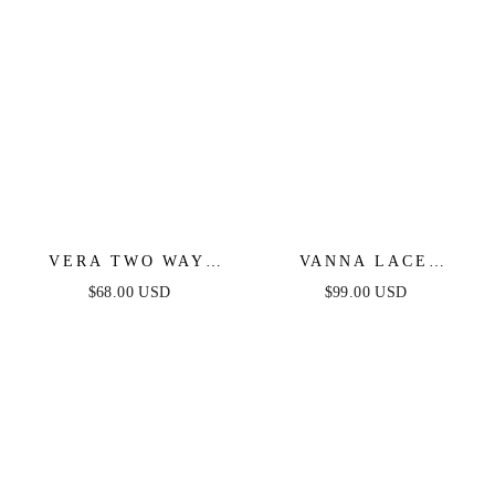
VERA TWO WAY
VANNA LACE
MINI DRESS -
TIERED MAXI DRESS
$68.00 USD
$99.00 USD
DUSTY BLUE
- PERIWINKLE