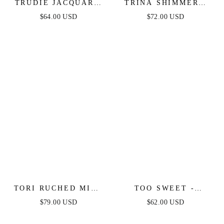
TRUDIE JACQUARD
TRINA SHIMMERY
MINI DRESS
STRAPLESS MINI
$64.00 USD
$72.00 USD
DRESS
TORI RUCHED MINI
TOO SWEET -
DRESS - OCEAN
LEOPARD PRINT
$79.00 USD
$62.00 USD
BLUE
MINI DRESS