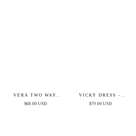
VERA TWO WAY
VICKY DRESS -
MINI DRESS - WHITE
WHITE
$68.00 USD
$79.00 USD