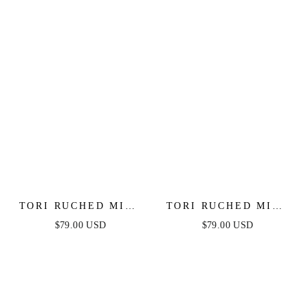
TORI RUCHED MINI
TORI RUCHED MINI
DRESS - RED
DRESS - HOT PINK
$79.00 USD
$79.00 USD