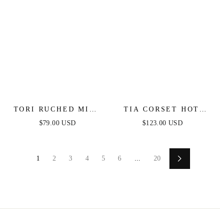
TORI RUCHED MINI
TIA CORSET HOT
DRESS - BLACK
STONE MINI -
$79.00 USD
$123.00 USD
EMERALD
1
2
3
4
5
6
...
20