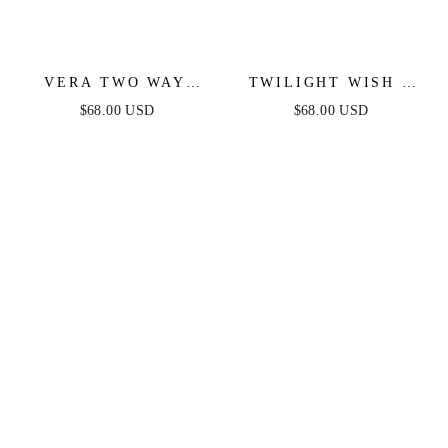
VERA TWO WAY
TWILIGHT WISH -
MINI DRESS -
WHITE DENIM
$68.00 USD
$68.00 USD
BLACK
BUBBLE HEM MINI
DRESS