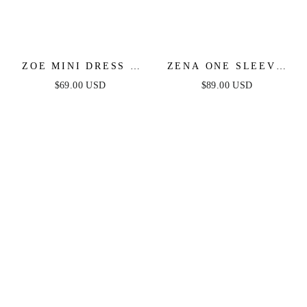
ZOE MINI DRESS -
ZENA ONE SLEEVE
HOT PINK
SEQUIN MINI DRESS
$69.00 USD
$89.00 USD
- BURNT ORANGE