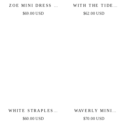
ZOE MINI DRESS -
WITH THE TIDE
BLACK
WOVEN MINI DRESS
$69.00 USD
$62.00 USD
WHITE STRAPLESS
WAVERLY MINI
FLORAL LACE MINI
DRESS - PINK
$60.00 USD
$70.00 USD
DRESS
FLORAL