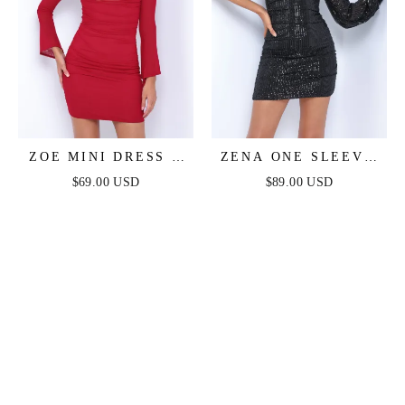
ZOE MINI DRESS -
ZENA ONE SLEEVE
DEEP RED
SEQUIN MINI DRESS
$69.00 USD
$89.00 USD
- BLACK