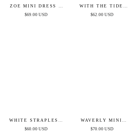
ZOE MINI DRESS -
WITH THE TIDE
BLACK
WOVEN MINI DRESS
$69.00 USD
$62.00 USD
WHITE STRAPLESS
WAVERLY MINI
FLORAL LACE MINI
DRESS - PINK
$60.00 USD
$70.00 USD
DRESS
FLORAL