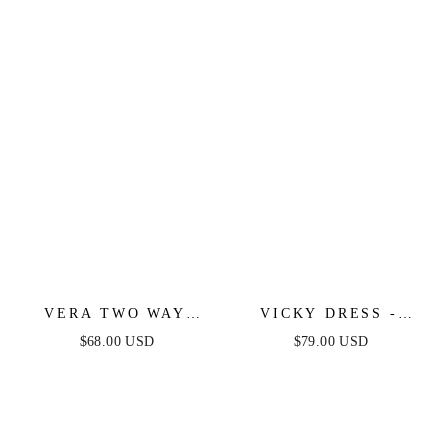
VERA TWO WAY
VICKY DRESS -
MINI DRESS - WHITE
WHITE
$68.00 USD
$79.00 USD