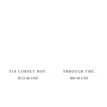
TIA CORSET HOT
THROUGH THE
STONE MINI -
GARDEN WOVEN
$123.00 USD
$60.00 USD
EMERALD
MINI DRESS