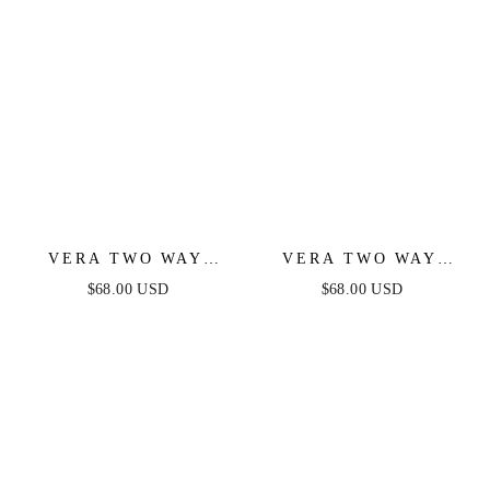
VERA TWO WAY
VERA TWO WAY
MINI DRESS -
MINI DRESS - DEEP
$68.00 USD
$68.00 USD
DUSTY BLUE
RED