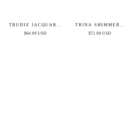
TRUDIE JACQUARD
TRINA SHIMMERY
MINI DRESS
STRAPLESS MINI
$64.00 USD
$72.00 USD
DRESS