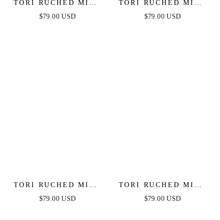
TORI RUCHED MINI
TORI RUCHED MINI
DRESS - OCEAN
DRESS - RED
$79.00 USD
$79.00 USD
BLUE
TORI RUCHED MINI
TORI RUCHED MINI
DRESS - HOT PINK
DRESS - BLACK
$79.00 USD
$79.00 USD