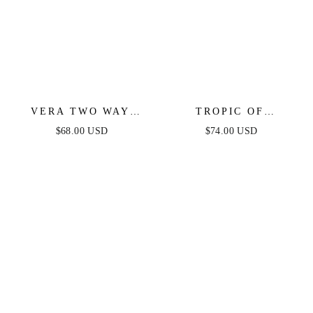
VERA TWO WAY
TROPIC OF
MINI DRESS -
CAPRICORN HALTER
$68.00 USD
$74.00 USD
BLACK
MINI DRESS