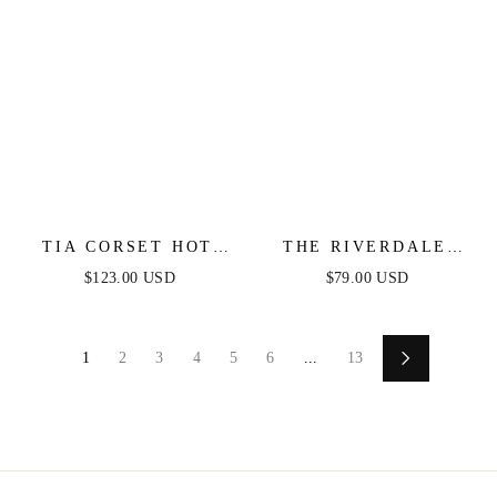
TIA CORSET HOT
THE RIVERDALE
STONE MINI -
MINI DRESS –
$123.00 USD
$79.00 USD
BLACK
WHITE LACE LONG
SLEEVE DRESS -
FINAL SALE
1
2
3
4
5
6
...
13