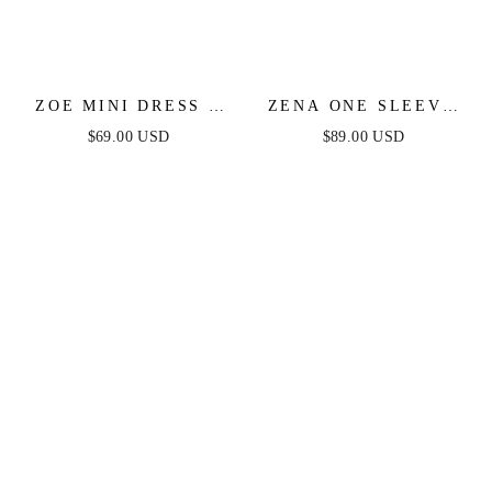
ZOE MINI DRESS -
ZENA ONE SLEEVE
HOT PINK
SEQUIN MINI DRESS
$69.00 USD
$89.00 USD
- BURNT ORANGE