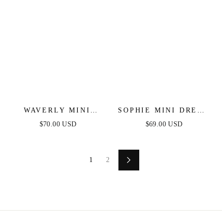
WAVERLY MINI
SOPHIE MINI DRESS
DRESS - PINK
- LIGHT BLUE
$70.00 USD
$69.00 USD
FLORAL
1
2