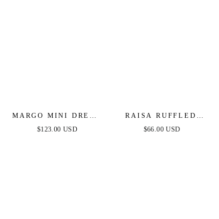
MARGO MINI DRESS
RAISA RUFFLED
- PERIWINKLE
MINI DRESS
$123.00 USD
$66.00 USD