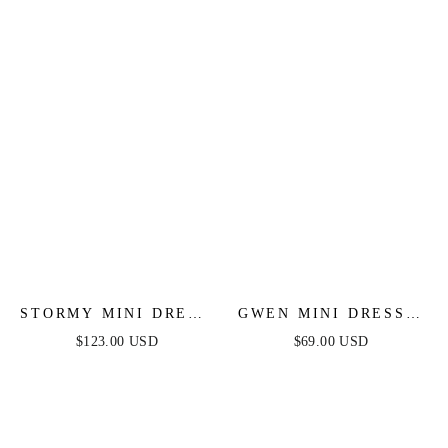
STORMY MINI DRESS
GWEN MINI DRESS -
- NAVY
BURGUNDY
$123.00 USD
$69.00 USD