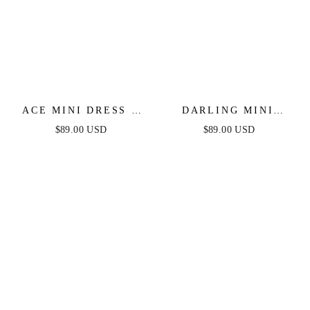
ACE MINI DRESS -
DARLING MINI
LILAC
DRESS - WHITE
$89.00 USD
$89.00 USD