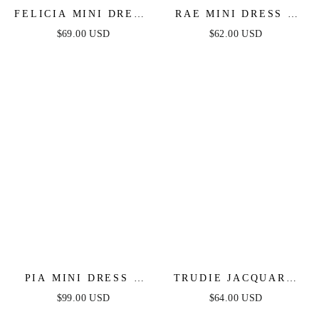
FELICIA MINI DRESS
RAE MINI DRESS -
- WHITE
CORAL
$69.00 USD
$62.00 USD
PIA MINI DRESS -
TRUDIE JACQUARD
BLACK
MINI DRESS
$99.00 USD
$64.00 USD