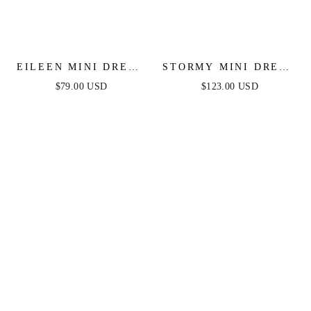
EILEEN MINI DRESS
STORMY MINI DRESS
- GLITTER DRAPE A-
- BLACK
$79.00 USD
$123.00 USD
LINE MINI DRESS