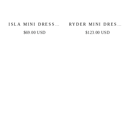
ISLA MINI DRESS -
RYDER MINI DRESS -
WHITE
BLACK
$69.00 USD
$123.00 USD