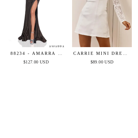
88234 - AMARRA -
CARRIE MINI DRESS
SPARKLY FITTED
- WHITE - LACE
$127.00 USD
$89.00 USD
DRESS WITH
SLEEVE MINI DRESS
CORSET BODICE