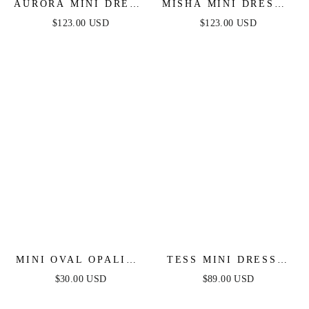
AURORA MINI DRESS
MISHA MINI DRESS -
- PINK
BLACK
$123.00 USD
$123.00 USD
MINI OVAL OPALITE
TESS MINI DRESS -
HUGGIES
LILAC
$30.00 USD
$89.00 USD