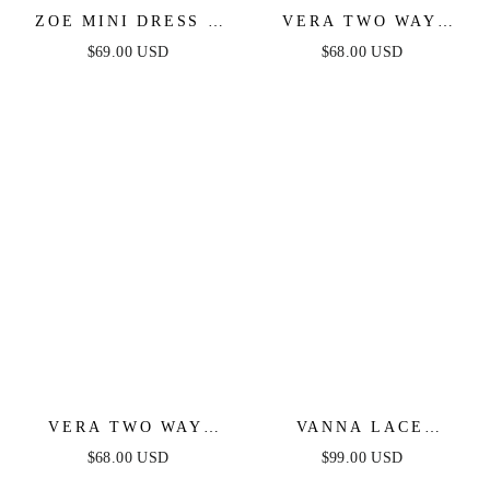
ZOE MINI DRESS -
VERA TWO WAY
BLACK
MINI DRESS - WHITE
$69.00 USD
$68.00 USD
VERA TWO WAY
VANNA LACE
MINI DRESS -
TIERED MAXI DRESS
$68.00 USD
$99.00 USD
DUSTY BLUE
- PERIWINKLE