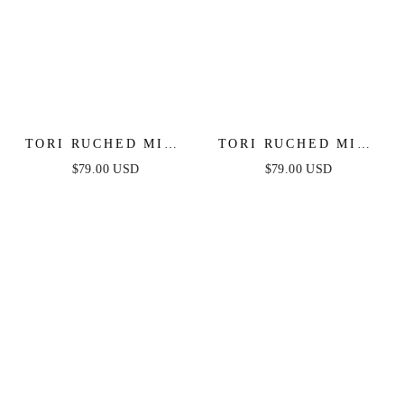
TORI RUCHED MINI
TORI RUCHED MINI
DRESS - RED
DRESS - HOT PINK
$79.00 USD
$79.00 USD