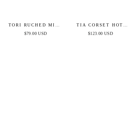
TORI RUCHED MINI
TIA CORSET HOT
DRESS - BLACK
STONE MINI -
$79.00 USD
$123.00 USD
EMERALD