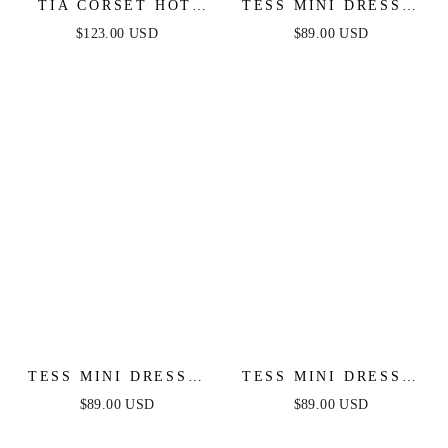
TIA CORSET HOT
TESS MINI DRESS -
STONE MINI -
LILAC
$123.00 USD
$89.00 USD
BLACK
TESS MINI DRESS -
TESS MINI DRESS -
WHITE
BLACK
$89.00 USD
$89.00 USD