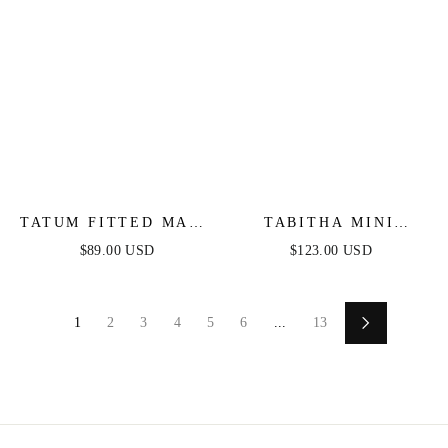
TATUM FITTED MAXI
TABITHA MINI
DRESS - BLACK
DRESS - LAYERED
$89.00 USD
$123.00 USD
TULLE A-LINE
SHORT DRESS
1
2
3
4
5
6
...
13