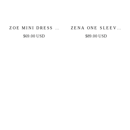
ZOE MINI DRESS -
ZENA ONE SLEEVE
HOT PINK
SEQUIN MINI DRESS
$69.00 USD
$89.00 USD
- BURNT ORANGE