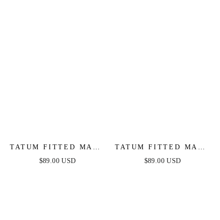
TATUM FITTED MAXI
TATUM FITTED MAXI
DRESS - NAVY
DRESS - MAUVE
$89.00 USD
$89.00 USD