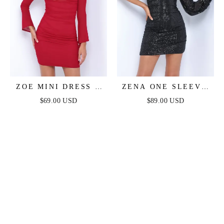
ZOE MINI DRESS -
ZENA ONE SLEEVE
DEEP RED
SEQUIN MINI DRESS
$69.00 USD
$89.00 USD
- BLACK