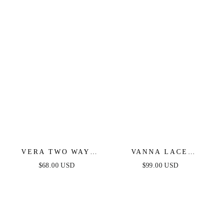
VERA TWO WAY
VANNA LACE
MINI DRESS - DEEP
TIERED MAXI DRESS
$68.00 USD
$99.00 USD
RED
- BLACK