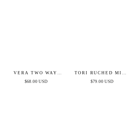
VERA TWO WAY
TORI RUCHED MINI
MINI DRESS -
DRESS - OCEAN
$68.00 USD
$79.00 USD
BLACK
BLUE